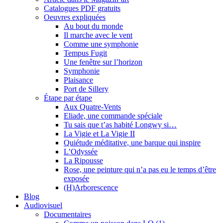
Catalogues PDF gratuits
Oeuvres expliquées
Au bout du monde
Il marche avec le vent
Comme une symphonie
Tempus Fugit
Une fenêtre sur l’horizon
Symphonie
Plaisance
Port de Sillery
Étape par étape
Aux Quatre-Vents
Eliade, une commande spéciale
Tu sais que t’as habité Longwy si…
La Vigie et La Vigie II
Quiétude méditative, une barque qui inspire
L’Odyssée
La Ripousse
Rose, une peinture qui n’a pas eu le temps d’être
exposée
(H)Arborescence
Blog
Audiovisuel
Documentaires