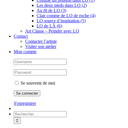
Comme un poisson dans LO (1)
Les deux pieds dans LO (2)
Au fil de LO (3)
Clair comme de LO de roche (4)
LO source d’inspiration (5)
LO de LÀ (6)
Art Classe – Peindre avec LO
Contact
Contacter l’artiste
Visiter son atelier
Mon compte
Se souvenir de moi
S'enregistrer
Rechercher: