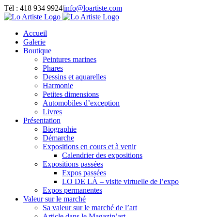
Passer
Tél : 418 934 9924
|
info@loartiste.com
au
Facebook
Instagram
Email
Pinterest
YouTube
contenu
Accueil
Galerie
Boutique
Peintures marines
Phares
Dessins et aquarelles
Harmonie
Petites dimensions
Automobiles d’exception
Livres
Présentation
Biographie
Démarche
Expositions en cours et à venir
Calendrier des expositions
Expositions passées
Expos passées
LO DE LÀ – visite virtuelle de l’expo
Expos permanentes
Valeur sur le marché
Sa valeur sur le marché de l’art
Article dans le Magazin’art