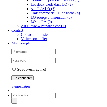
Comme un poisson dans LO (1)
Les deux pieds dans LO (2)
Au fil de LO (3)
Clair comme de LO de roche (4)
LO source d’inspiration (5)
LO de LÀ (6)
Art Classe – Peindre avec LO
Contact
Contacter l’artiste
Visiter son atelier
Mon compte
Se souvenir de moi
S'enregistrer
Rechercher: