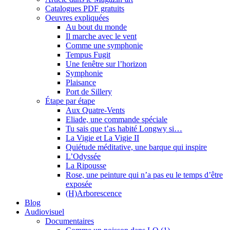
Catalogues PDF gratuits
Oeuvres expliquées
Au bout du monde
Il marche avec le vent
Comme une symphonie
Tempus Fugit
Une fenêtre sur l’horizon
Symphonie
Plaisance
Port de Sillery
Étape par étape
Aux Quatre-Vents
Eliade, une commande spéciale
Tu sais que t’as habité Longwy si…
La Vigie et La Vigie II
Quiétude méditative, une barque qui inspire
L’Odyssée
La Ripousse
Rose, une peinture qui n’a pas eu le temps d’être
exposée
(H)Arborescence
Blog
Audiovisuel
Documentaires