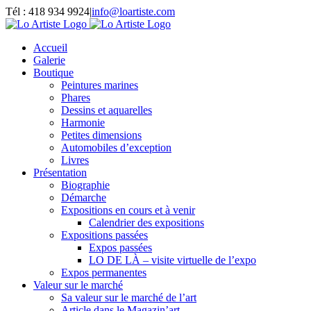
Passer
Tél : 418 934 9924
|
info@loartiste.com
au
Facebook
Instagram
Email
Pinterest
YouTube
contenu
Accueil
Galerie
Boutique
Peintures marines
Phares
Dessins et aquarelles
Harmonie
Petites dimensions
Automobiles d’exception
Livres
Présentation
Biographie
Démarche
Expositions en cours et à venir
Calendrier des expositions
Expositions passées
Expos passées
LO DE LÀ – visite virtuelle de l’expo
Expos permanentes
Valeur sur le marché
Sa valeur sur le marché de l’art
Article dans le Magazin’art