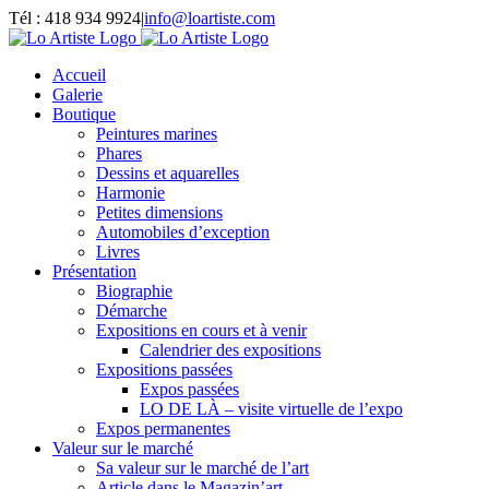
Passer
Tél : 418 934 9924
|
info@loartiste.com
au
Facebook
Instagram
Email
Pinterest
YouTube
contenu
Accueil
Galerie
Boutique
Peintures marines
Phares
Dessins et aquarelles
Harmonie
Petites dimensions
Automobiles d’exception
Livres
Présentation
Biographie
Démarche
Expositions en cours et à venir
Calendrier des expositions
Expositions passées
Expos passées
LO DE LÀ – visite virtuelle de l’expo
Expos permanentes
Valeur sur le marché
Sa valeur sur le marché de l’art
Article dans le Magazin’art