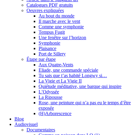
Catalogues PDF gratuits
Oeuvres expliquées
Au bout du monde
Il marche avec le vent
Comme une symphonie
Tempus Fugit
Une fenêtre sur l’horizon
Symphonie
Plaisance
Port de Sillery
Étape par étape
Aux Quatre-Vents
Eliade, une commande spéciale
Tu sais que t’as habité Longwy si…
La Vigie et La Vigie II
Quiétude méditative, une barque qui inspire
L’Odyssée
La Ripousse
Rose, une peinture qui n’a pas eu le temps d’être
exposée
(H)Arborescence
Blog
Audiovisuel
Documentaires