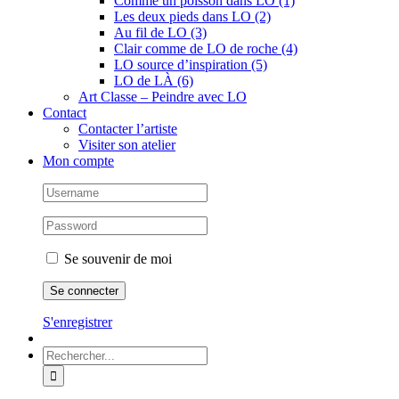
Comme un poisson dans LO (1)
Les deux pieds dans LO (2)
Au fil de LO (3)
Clair comme de LO de roche (4)
LO source d’inspiration (5)
LO de LÀ (6)
Art Classe – Peindre avec LO
Contact
Contacter l’artiste
Visiter son atelier
Mon compte
Se souvenir de moi
S'enregistrer
Rechercher: