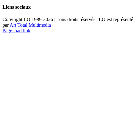
Liens sociaux
Copyright LO 1989-2026 | Tous droits réservés | LO est représenté
par
Art Total Multimedia
Facebook
Instagram
Email
Pinterest
YouTube
Page load link
Aller
en
haut