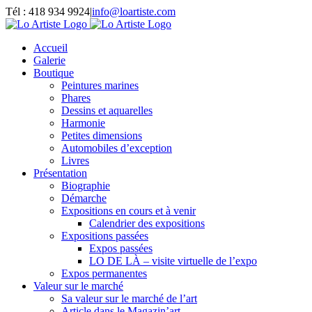
Passer
Tél : 418 934 9924
|
info@loartiste.com
au
Facebook
Instagram
Email
Pinterest
YouTube
contenu
Accueil
Galerie
Boutique
Peintures marines
Phares
Dessins et aquarelles
Harmonie
Petites dimensions
Automobiles d’exception
Livres
Présentation
Biographie
Démarche
Expositions en cours et à venir
Calendrier des expositions
Expositions passées
Expos passées
LO DE LÀ – visite virtuelle de l’expo
Expos permanentes
Valeur sur le marché
Sa valeur sur le marché de l’art
Article dans le Magazin’art