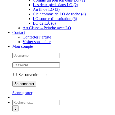
Comme un poisson dans LO (1)
Les deux pieds dans LO (2)
Au fil de LO (3)
Clair comme de LO de roche (4)
LO source d’inspiration (5)
LO de LÀ (6)
Art Classe – Peindre avec LO
Contact
Contacter l’artiste
Visiter son atelier
Mon compte
Se souvenir de moi
S'enregistrer
Rechercher: