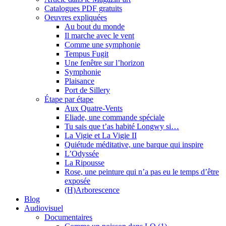
Catalogues PDF gratuits
Oeuvres expliquées
Au bout du monde
Il marche avec le vent
Comme une symphonie
Tempus Fugit
Une fenêtre sur l’horizon
Symphonie
Plaisance
Port de Sillery
Étape par étape
Aux Quatre-Vents
Eliade, une commande spéciale
Tu sais que t’as habité Longwy si…
La Vigie et La Vigie II
Quiétude méditative, une barque qui inspire
L’Odyssée
La Ripousse
Rose, une peinture qui n’a pas eu le temps d’être
exposée
(H)Arborescence
Blog
Audiovisuel
Documentaires