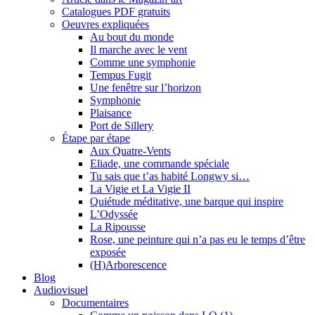
Catalogues PDF gratuits
Oeuvres expliquées
Au bout du monde
Il marche avec le vent
Comme une symphonie
Tempus Fugit
Une fenêtre sur l’horizon
Symphonie
Plaisance
Port de Sillery
Étape par étape
Aux Quatre-Vents
Eliade, une commande spéciale
Tu sais que t’as habité Longwy si…
La Vigie et La Vigie II
Quiétude méditative, une barque qui inspire
L’Odyssée
La Ripousse
Rose, une peinture qui n’a pas eu le temps d’être
exposée
(H)Arborescence
Blog
Audiovisuel
Documentaires