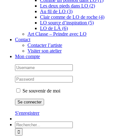
Comme un poisson dans LO (1)
Les deux pieds dans LO (2)
Au fil de LO (3)
Clair comme de LO de roche (4)
LO source d’inspiration (5)
LO de LÀ (6)
Art Classe – Peindre avec LO
Contact
Contacter l’artiste
Visiter son atelier
Mon compte
Se souvenir de moi
S'enregistrer
Rechercher: