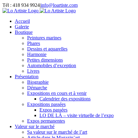
Passer
Tél : 418 934 9924
|
info@loartiste.com
au
Facebook
Instagram
Email
Pinterest
YouTube
contenu
Accueil
Galerie
Boutique
Peintures marines
Phares
Dessins et aquarelles
Harmonie
Petites dimensions
Automobiles d’exception
Livres
Présentation
Biographie
Démarche
Expositions en cours et à venir
Calendrier des expositions
Expositions passées
Expos passées
LO DE LÀ – visite virtuelle de l’expo
Expos permanentes
Valeur sur le marché
Sa valeur sur le marché de l’art
Article dans le Magazin’art