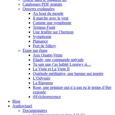
Catalogues PDF gratuits
Oeuvres expliquées
Au bout du monde
Il marche avec le vent
Comme une symphonie
Tempus Fugit
Une fenêtre sur l’horizon
Symphonie
Plaisance
Port de Sillery
Étape par étape
Aux Quatre-Vents
Eliade, une commande spéciale
Tu sais que t’as habité Longwy si…
La Vigie et La Vigie II
Quiétude méditative, une barque qui inspire
L’Odyssée
La Ripousse
Rose, une peinture qui n’a pas eu le temps d’être
exposée
(H)Arborescence
Blog
Audiovisuel
Documentaires