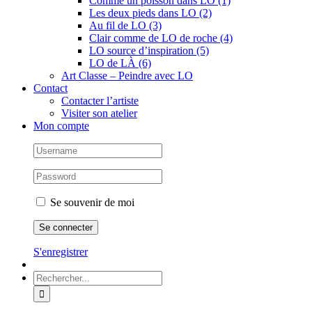
Comme un poisson dans LO (1)
Les deux pieds dans LO (2)
Au fil de LO (3)
Clair comme de LO de roche (4)
LO source d’inspiration (5)
LO de LÀ (6)
Art Classe – Peindre avec LO
Contact
Contacter l’artiste
Visiter son atelier
Mon compte
Se souvenir de moi
S'enregistrer
Rechercher: