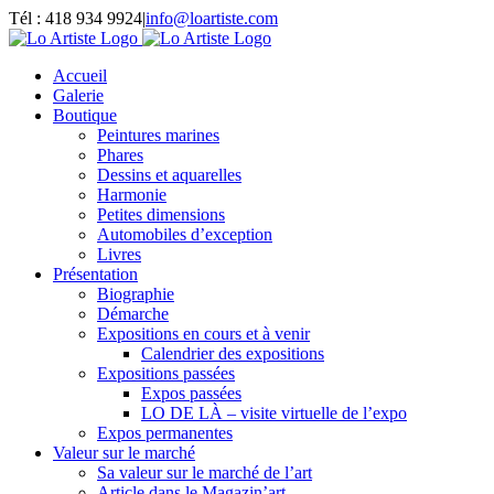
Passer
Tél : 418 934 9924
|
info@loartiste.com
au
Facebook
Instagram
Email
Pinterest
YouTube
contenu
Accueil
Galerie
Boutique
Peintures marines
Phares
Dessins et aquarelles
Harmonie
Petites dimensions
Automobiles d’exception
Livres
Présentation
Biographie
Démarche
Expositions en cours et à venir
Calendrier des expositions
Expositions passées
Expos passées
LO DE LÀ – visite virtuelle de l’expo
Expos permanentes
Valeur sur le marché
Sa valeur sur le marché de l’art
Article dans le Magazin’art