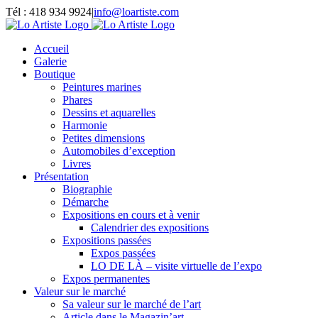
Passer
Tél : 418 934 9924
|
info@loartiste.com
au
Facebook
Instagram
Email
Pinterest
YouTube
contenu
Accueil
Galerie
Boutique
Peintures marines
Phares
Dessins et aquarelles
Harmonie
Petites dimensions
Automobiles d’exception
Livres
Présentation
Biographie
Démarche
Expositions en cours et à venir
Calendrier des expositions
Expositions passées
Expos passées
LO DE LÀ – visite virtuelle de l’expo
Expos permanentes
Valeur sur le marché
Sa valeur sur le marché de l’art
Article dans le Magazin’art