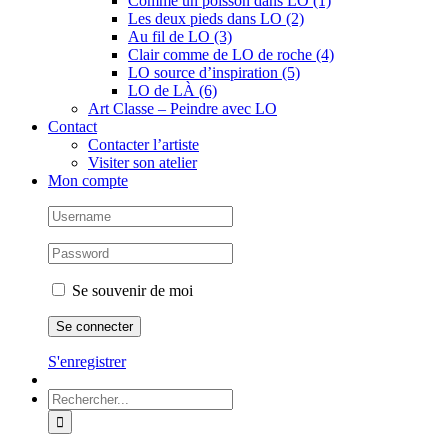
Comme un poisson dans LO (1)
Les deux pieds dans LO (2)
Au fil de LO (3)
Clair comme de LO de roche (4)
LO source d’inspiration (5)
LO de LÀ (6)
Art Classe – Peindre avec LO
Contact
Contacter l’artiste
Visiter son atelier
Mon compte
Se souvenir de moi
S'enregistrer
Rechercher: