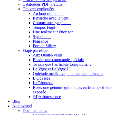
Catalogues PDF gratuits
Oeuvres expliquées
Au bout du monde
Il marche avec le vent
Comme une symphonie
Tempus Fugit
Une fenêtre sur l’horizon
Symphonie
Plaisance
Port de Sillery
Étape par étape
Aux Quatre-Vents
Eliade, une commande spéciale
Tu sais que t’as habité Longwy si…
La Vigie et La Vigie II
Quiétude méditative, une barque qui inspire
L’Odyssée
La Ripousse
Rose, une peinture qui n’a pas eu le temps d’être
exposée
(H)Arborescence
Blog
Audiovisuel
Documentaires