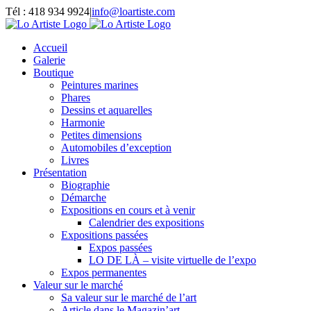
Passer
Tél : 418 934 9924
|
info@loartiste.com
au
Facebook
Instagram
Email
Pinterest
YouTube
contenu
Accueil
Galerie
Boutique
Peintures marines
Phares
Dessins et aquarelles
Harmonie
Petites dimensions
Automobiles d’exception
Livres
Présentation
Biographie
Démarche
Expositions en cours et à venir
Calendrier des expositions
Expositions passées
Expos passées
LO DE LÀ – visite virtuelle de l’expo
Expos permanentes
Valeur sur le marché
Sa valeur sur le marché de l’art
Article dans le Magazin’art