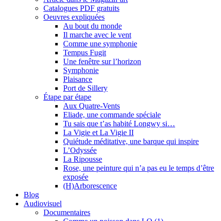
Catalogues PDF gratuits
Oeuvres expliquées
Au bout du monde
Il marche avec le vent
Comme une symphonie
Tempus Fugit
Une fenêtre sur l’horizon
Symphonie
Plaisance
Port de Sillery
Étape par étape
Aux Quatre-Vents
Eliade, une commande spéciale
Tu sais que t’as habité Longwy si…
La Vigie et La Vigie II
Quiétude méditative, une barque qui inspire
L’Odyssée
La Ripousse
Rose, une peinture qui n’a pas eu le temps d’être
exposée
(H)Arborescence
Blog
Audiovisuel
Documentaires