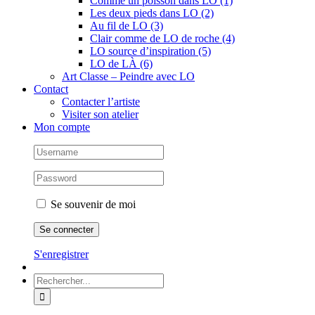
Comme un poisson dans LO (1)
Les deux pieds dans LO (2)
Au fil de LO (3)
Clair comme de LO de roche (4)
LO source d’inspiration (5)
LO de LÀ (6)
Art Classe – Peindre avec LO
Contact
Contacter l’artiste
Visiter son atelier
Mon compte
Se souvenir de moi
S'enregistrer
Rechercher: