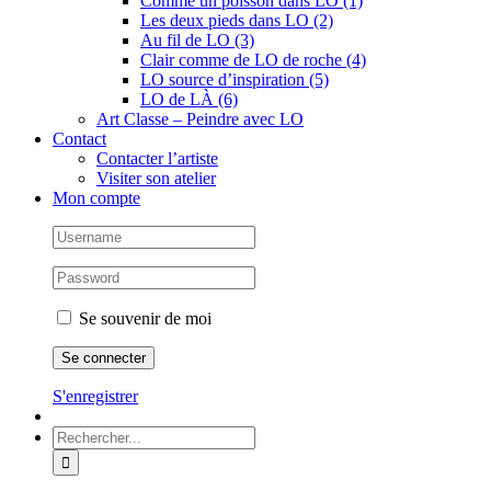
Comme un poisson dans LO (1)
Les deux pieds dans LO (2)
Au fil de LO (3)
Clair comme de LO de roche (4)
LO source d’inspiration (5)
LO de LÀ (6)
Art Classe – Peindre avec LO
Contact
Contacter l’artiste
Visiter son atelier
Mon compte
Se souvenir de moi
S'enregistrer
Rechercher: