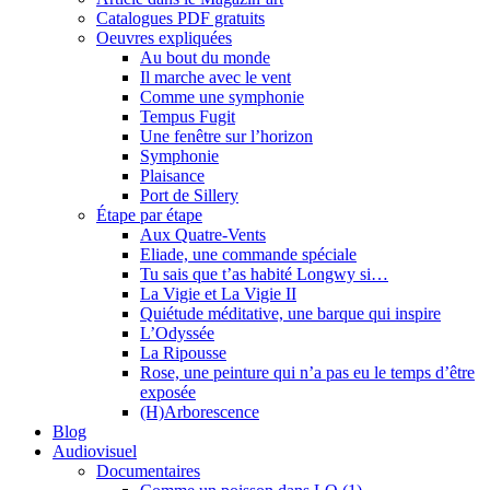
Catalogues PDF gratuits
Oeuvres expliquées
Au bout du monde
Il marche avec le vent
Comme une symphonie
Tempus Fugit
Une fenêtre sur l’horizon
Symphonie
Plaisance
Port de Sillery
Étape par étape
Aux Quatre-Vents
Eliade, une commande spéciale
Tu sais que t’as habité Longwy si…
La Vigie et La Vigie II
Quiétude méditative, une barque qui inspire
L’Odyssée
La Ripousse
Rose, une peinture qui n’a pas eu le temps d’être
exposée
(H)Arborescence
Blog
Audiovisuel
Documentaires