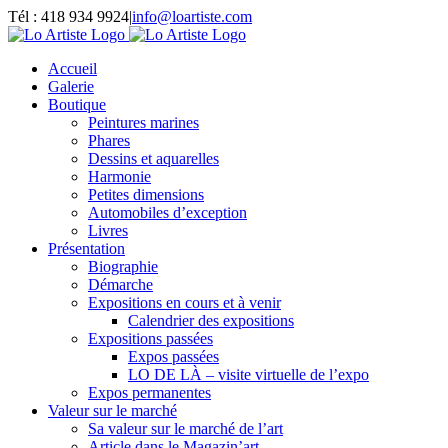
Passer
Tél : 418 934 9924
|
info@loartiste.com
au
Facebook
Instagram
Email
Pinterest
YouTube
contenu
Accueil
Galerie
Boutique
Peintures marines
Phares
Dessins et aquarelles
Harmonie
Petites dimensions
Automobiles d’exception
Livres
Présentation
Biographie
Démarche
Expositions en cours et à venir
Calendrier des expositions
Expositions passées
Expos passées
LO DE LÀ – visite virtuelle de l’expo
Expos permanentes
Valeur sur le marché
Sa valeur sur le marché de l’art
Article dans le Magazin’art