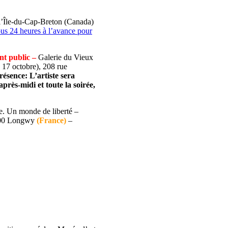
l’Île-du-Cap-Breton (Canada)
us 24 heures à l’avance pour
nt public –
Galerie du Vieux
 17 octobre), 208 rue
ésence: L’artiste sera
près-midi et toute la soirée,
e. Un monde de liberté –
400 Longwy
(France)
–