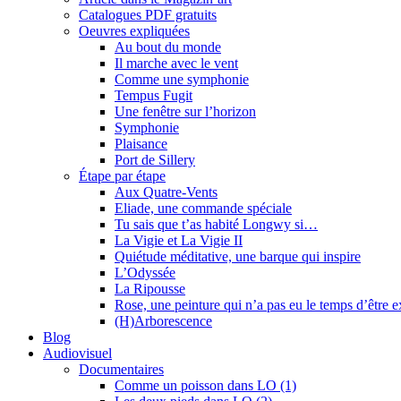
Catalogues PDF gratuits
Oeuvres expliquées
Au bout du monde
Il marche avec le vent
Comme une symphonie
Tempus Fugit
Une fenêtre sur l’horizon
Symphonie
Plaisance
Port de Sillery
Étape par étape
Aux Quatre-Vents
Eliade, une commande spéciale
Tu sais que t’as habité Longwy si…
La Vigie et La Vigie II
Quiétude méditative, une barque qui inspire
L’Odyssée
La Ripousse
Rose, une peinture qui n’a pas eu le temps d’être 
(H)Arborescence
Blog
Audiovisuel
Documentaires
Comme un poisson dans LO (1)