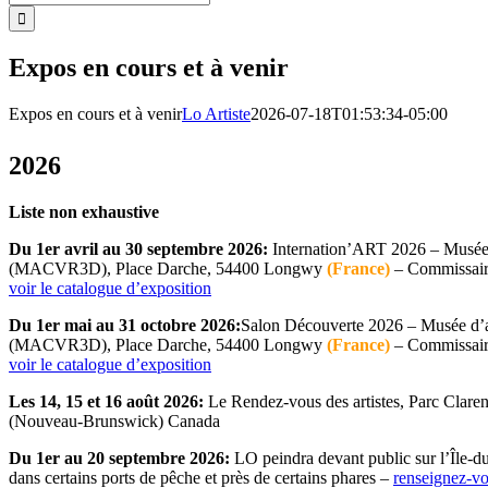
Expos en cours et à venir
Expos en cours et à venir
Lo Artiste
2026-07-18T01:53:34-05:00
2026
Liste non exhaustive
Du 1er avril au 30 septembre 2026:
Internation’ART 2026 – Musée
(MACVR3D), Place Darche, 54400 Longwy
(France)
– Commissaire
voir le catalogue d’exposition
Du 1er mai au 31 octobre 2026:
Salon Découverte 2026 – Musée d’
(MACVR3D), Place Darche, 54400 Longwy
(France)
– Commissaire
voir le catalogue d’exposition
Les 14, 15 et 16 août 2026:
Le Rendez-vous des artistes, Parc Clare
(Nouveau-Brunswick) Canada
Du 1er au 20 septembre 2026:
LO peindra devant public sur l’Île-
dans certains ports de pêche et près de certains phares –
renseignez-vo