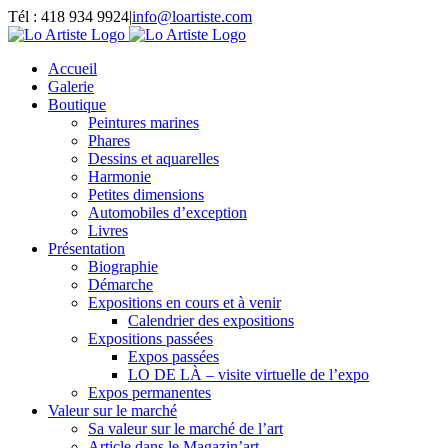
Passer
Tél : 418 934 9924
|
info@loartiste.com
au
Facebook
Instagram
Email
Pinterest
YouTube
contenu
Accueil
Galerie
Boutique
Peintures marines
Phares
Dessins et aquarelles
Harmonie
Petites dimensions
Automobiles d’exception
Livres
Présentation
Biographie
Démarche
Expositions en cours et à venir
Calendrier des expositions
Expositions passées
Expos passées
LO DE LÀ – visite virtuelle de l’expo
Expos permanentes
Valeur sur le marché
Sa valeur sur le marché de l’art
Article dans le Magazin’art