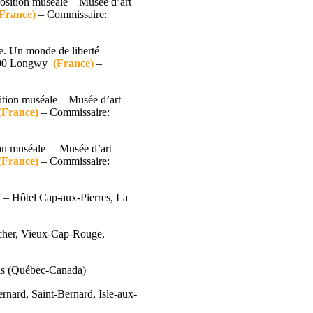
sition muséale – Musée d’art
(France)
– Commissaire:
e. Un monde de liberté –
4400 Longwy
(France)
–
tion muséale – Musée d’art
(France)
– Commissaire:
on muséale – Musée d’art
(France)
– Commissaire:
 – Hôtel Cap-aux-Pierres, La
cher, Vieux-Cap-Rouge,
is (Québec-Canada)
nard, Saint-Bernard, Isle-aux-