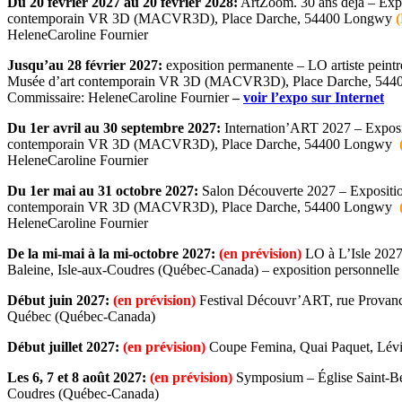
Du 20 février 2027 au 20 février 2028:
ArtZoom. 30 ans déjà – Expo
contemporain VR 3D (MACVR3D), Place Darche, 54400 Longwy
HeleneCaroline Fournier
Jusqu’au 28 février 2027:
exposition permanente – LO artiste peintr
Musée d’art contemporain VR 3D (MACVR3D), Place Darche, 5
Commissaire: HeleneCaroline Fournier
–
voir l’expo sur Internet
Du 1er avril au 30 septembre 2027:
Internation’ART 2027 – Exposi
contemporain VR 3D (MACVR3D), Place Darche, 54400 Longwy
HeleneCaroline Fournier
Du 1er mai au 31 octobre 2027:
Salon Découverte 2027 – Expositi
contemporain VR 3D (MACVR3D), Place Darche, 54400 Longwy
HeleneCaroline Fournier
De la mi-mai à la mi-octobre 2027:
(en prévision)
LO à L’Isle 2027
Baleine, Isle-aux-Coudres (Québec-Canada) – exposition personnelle
Début juin 2027:
(en prévision)
Festival Découvr’ART, rue Provan
Québec (Québec-Canada)
Début juillet 2027:
(en prévision)
Coupe Femina, Quai Paquet, Lév
Les 6, 7 et 8 août 2027:
(en prévision)
Symposium – Église Saint-Ber
Coudres (Québec-Canada)