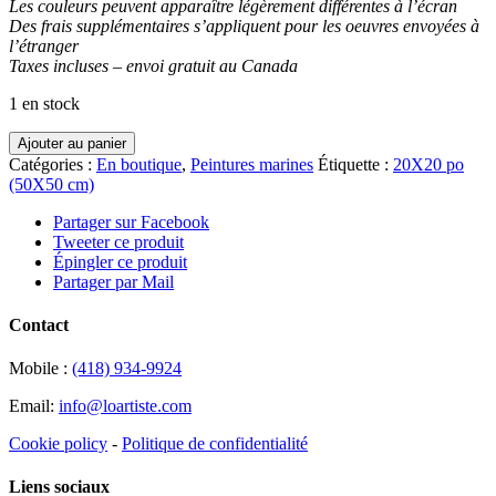
Les couleurs peuvent apparaître légèrement différentes à l’écran
Des frais supplémentaires s’appliquent pour les oeuvres envoyées à
l’étranger
Taxes incluses – envoi gratuit au Canada
1 en stock
quantité
Ajouter au panier
de
Catégories :
En boutique
,
Peintures marines
Étiquette :
20X20 po
La
(50X50 cm)
douceur
bleutée
Partager sur Facebook
de
Tweeter ce produit
nos
Épingler ce produit
exquises
Partager par Mail
promenades
Contact
Mobile :
(418) 934-9924
Email:
info@loartiste.com
Cookie policy
-
Politique de confidentialité
Liens sociaux