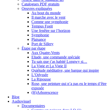
Catalogues PDF gratuits
Oeuvres expliquées
Au bout du monde
Il marche avec le vent
Comme une symphonie
Tempus Fugit
Une fenêtre sur l’horizon
Symphonie
Plaisance
Port de Sillery
Étape par étape
Aux Quatre-Vents
Eliade, une commande spéciale
Tu sais que t’as habité Longwy si…
La Vigie et La Vigie II
Quiétude méditative, une barque qui inspire
L’Odyssée
La Ripousse
Rose, une peinture qui n’a pas eu le temps d’être
exposée
(H)Arborescence
Blog
Audiovisuel
Documentaires