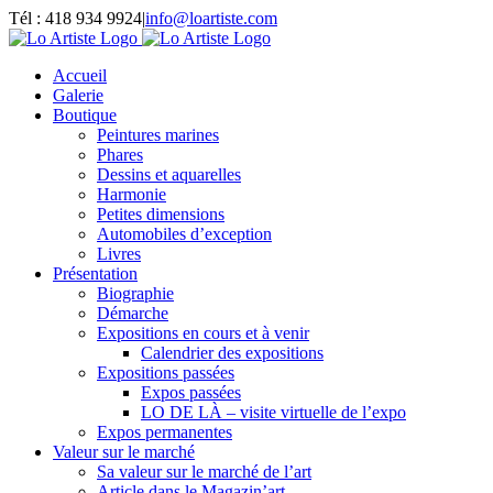
Passer
Tél : 418 934 9924
|
info@loartiste.com
au
Facebook
Instagram
Email
Pinterest
YouTube
contenu
Accueil
Galerie
Boutique
Peintures marines
Phares
Dessins et aquarelles
Harmonie
Petites dimensions
Automobiles d’exception
Livres
Présentation
Biographie
Démarche
Expositions en cours et à venir
Calendrier des expositions
Expositions passées
Expos passées
LO DE LÀ – visite virtuelle de l’expo
Expos permanentes
Valeur sur le marché
Sa valeur sur le marché de l’art
Article dans le Magazin’art