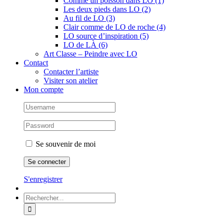
Comme un poisson dans LO (1)
Les deux pieds dans LO (2)
Au fil de LO (3)
Clair comme de LO de roche (4)
LO source d’inspiration (5)
LO de LÀ (6)
Art Classe – Peindre avec LO
Contact
Contacter l’artiste
Visiter son atelier
Mon compte
Se souvenir de moi
S'enregistrer
Rechercher: