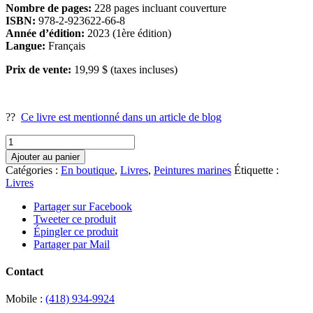
Nombre de pages:
228 pages incluant couverture
ISBN:
978-2-923622-66-8
Année d’édition:
2023 (1ère édition)
Langue:
Français
Prix de vente:
19,99 $ (taxes incluses)
??
Ce livre est mentionné dans un article de blog
quantité
de
Ajouter au panier
Livre
Catégories :
En boutique
,
Livres
,
Peintures marines
Étiquette :
numérique
Livres
-
LO
Partager sur Facebook
artiste
Tweeter ce produit
peintre.
Épingler ce produit
Un
Partager par Mail
monde
de
Contact
liberté
Mobile :
(418) 934-9924