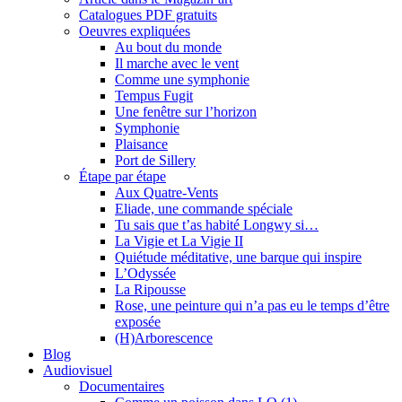
Catalogues PDF gratuits
Oeuvres expliquées
Au bout du monde
Il marche avec le vent
Comme une symphonie
Tempus Fugit
Une fenêtre sur l’horizon
Symphonie
Plaisance
Port de Sillery
Étape par étape
Aux Quatre-Vents
Eliade, une commande spéciale
Tu sais que t’as habité Longwy si…
La Vigie et La Vigie II
Quiétude méditative, une barque qui inspire
L’Odyssée
La Ripousse
Rose, une peinture qui n’a pas eu le temps d’être
exposée
(H)Arborescence
Blog
Audiovisuel
Documentaires