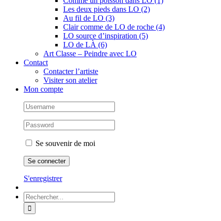
Comme un poisson dans LO (1)
Les deux pieds dans LO (2)
Au fil de LO (3)
Clair comme de LO de roche (4)
LO source d’inspiration (5)
LO de LÀ (6)
Art Classe – Peindre avec LO
Contact
Contacter l’artiste
Visiter son atelier
Mon compte
Se souvenir de moi
S'enregistrer
Rechercher: