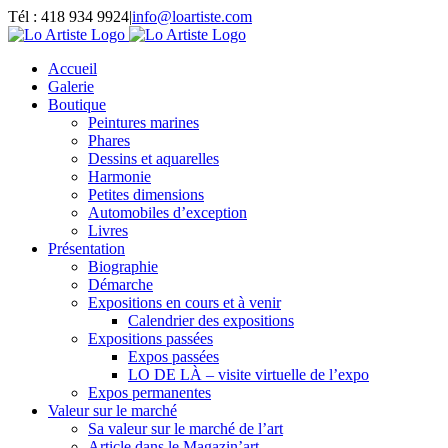
Passer
Tél : 418 934 9924
|
info@loartiste.com
au
Facebook
Instagram
Email
Pinterest
YouTube
contenu
Accueil
Galerie
Boutique
Peintures marines
Phares
Dessins et aquarelles
Harmonie
Petites dimensions
Automobiles d’exception
Livres
Présentation
Biographie
Démarche
Expositions en cours et à venir
Calendrier des expositions
Expositions passées
Expos passées
LO DE LÀ – visite virtuelle de l’expo
Expos permanentes
Valeur sur le marché
Sa valeur sur le marché de l’art
Article dans le Magazin’art