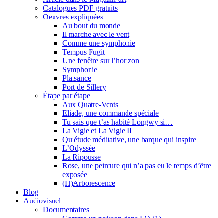
Catalogues PDF gratuits
Oeuvres expliquées
Au bout du monde
Il marche avec le vent
Comme une symphonie
Tempus Fugit
Une fenêtre sur l’horizon
Symphonie
Plaisance
Port de Sillery
Étape par étape
Aux Quatre-Vents
Eliade, une commande spéciale
Tu sais que t’as habité Longwy si…
La Vigie et La Vigie II
Quiétude méditative, une barque qui inspire
L’Odyssée
La Ripousse
Rose, une peinture qui n’a pas eu le temps d’être
exposée
(H)Arborescence
Blog
Audiovisuel
Documentaires