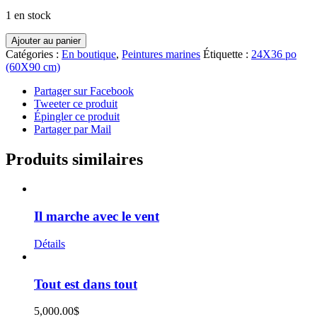
1 en stock
quantité
Ajouter au panier
de
Catégories :
En boutique
,
Peintures marines
Étiquette :
24X36 po
Luc
(60X90 cm)
Yves
Partager sur Facebook
Tweeter ce produit
Épingler ce produit
Partager par Mail
Produits similaires
Il marche avec le vent
Détails
Tout est dans tout
5,000.00
$