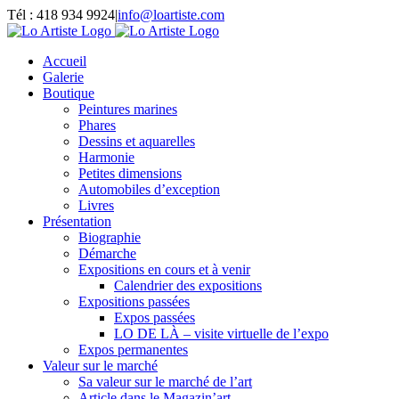
Passer
Tél : 418 934 9924
|
info@loartiste.com
au
Facebook
Instagram
Email
Pinterest
YouTube
contenu
Accueil
Galerie
Boutique
Peintures marines
Phares
Dessins et aquarelles
Harmonie
Petites dimensions
Automobiles d’exception
Livres
Présentation
Biographie
Démarche
Expositions en cours et à venir
Calendrier des expositions
Expositions passées
Expos passées
LO DE LÀ – visite virtuelle de l’expo
Expos permanentes
Valeur sur le marché
Sa valeur sur le marché de l’art
Article dans le Magazin’art