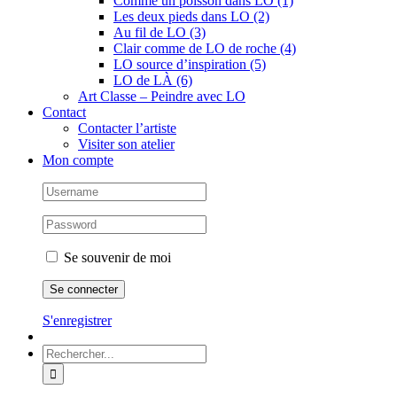
Comme un poisson dans LO (1)
Les deux pieds dans LO (2)
Au fil de LO (3)
Clair comme de LO de roche (4)
LO source d’inspiration (5)
LO de LÀ (6)
Art Classe – Peindre avec LO
Contact
Contacter l’artiste
Visiter son atelier
Mon compte
Se souvenir de moi
S'enregistrer
Rechercher: