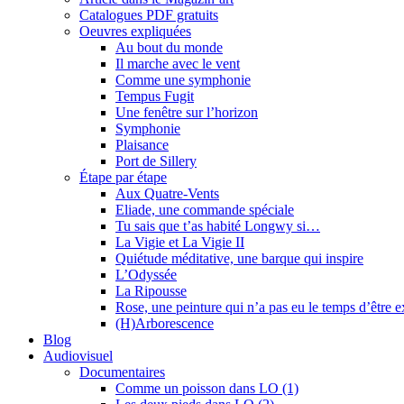
Catalogues PDF gratuits
Oeuvres expliquées
Au bout du monde
Il marche avec le vent
Comme une symphonie
Tempus Fugit
Une fenêtre sur l’horizon
Symphonie
Plaisance
Port de Sillery
Étape par étape
Aux Quatre-Vents
Eliade, une commande spéciale
Tu sais que t’as habité Longwy si…
La Vigie et La Vigie II
Quiétude méditative, une barque qui inspire
L’Odyssée
La Ripousse
Rose, une peinture qui n’a pas eu le temps d’être 
(H)Arborescence
Blog
Audiovisuel
Documentaires
Comme un poisson dans LO (1)