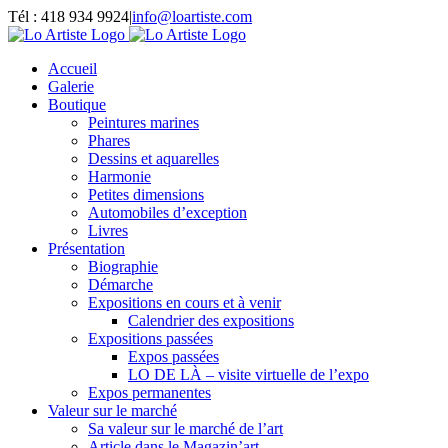
Passer
Tél : 418 934 9924
|
info@loartiste.com
au
Facebook
Instagram
Email
Pinterest
YouTube
contenu
Accueil
Galerie
Boutique
Peintures marines
Phares
Dessins et aquarelles
Harmonie
Petites dimensions
Automobiles d’exception
Livres
Présentation
Biographie
Démarche
Expositions en cours et à venir
Calendrier des expositions
Expositions passées
Expos passées
LO DE LÀ – visite virtuelle de l’expo
Expos permanentes
Valeur sur le marché
Sa valeur sur le marché de l’art
Article dans le Magazin’art