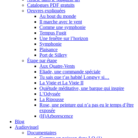
Catalogues PDF gratuits
Oeuvres expliquées
Au bout du monde
Il marche avec le vent
Comme une symphonie
Tempus Fugit
Une fenêtre sur l’horizon
Symphonie
Plaisance
Port de Sillery
Étape par étape
Aux Quatre-Vents
Eliade, une commande spéciale
Tu sais que t’as habité Longwy si…
La Vigie et La Vigie II
Quiétude méditative, une barque qui inspire
L’Odyssée
La Ripousse
Rose, une peinture qui n’a pas eu le temps d’être
exposée
(H)Arborescence
Blog
Audiovisuel
Documentaires