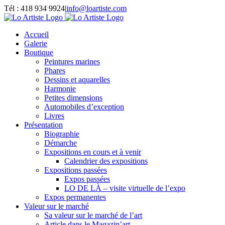
Passer
Tél : 418 934 9924
|
info@loartiste.com
au
Facebook
Instagram
Email
Pinterest
YouTube
contenu
Accueil
Galerie
Boutique
Peintures marines
Phares
Dessins et aquarelles
Harmonie
Petites dimensions
Automobiles d’exception
Livres
Présentation
Biographie
Démarche
Expositions en cours et à venir
Calendrier des expositions
Expositions passées
Expos passées
LO DE LÀ – visite virtuelle de l’expo
Expos permanentes
Valeur sur le marché
Sa valeur sur le marché de l’art
Article dans le Magazin’art