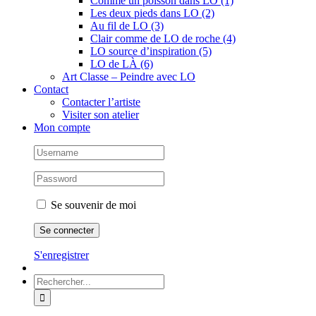
Comme un poisson dans LO (1)
Les deux pieds dans LO (2)
Au fil de LO (3)
Clair comme de LO de roche (4)
LO source d’inspiration (5)
LO de LÀ (6)
Art Classe – Peindre avec LO
Contact
Contacter l’artiste
Visiter son atelier
Mon compte
Se souvenir de moi
S'enregistrer
Rechercher: