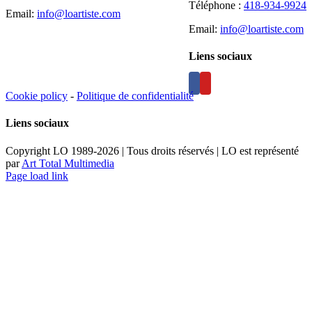
Téléphone :
418-934-9924
Email:
info@loartiste.com
Email:
info@loartiste.com
Liens sociaux
Cookie policy
-
Politique de confidentialité
Liens sociaux
Copyright LO 1989-2026 | Tous droits réservés | LO est représenté
par
Art Total Multimedia
Facebook
Instagram
Email
Pinterest
YouTube
Page load link
Aller
en
haut