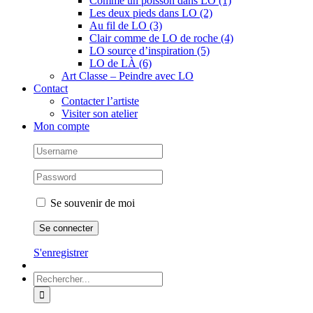
Comme un poisson dans LO (1)
Les deux pieds dans LO (2)
Au fil de LO (3)
Clair comme de LO de roche (4)
LO source d’inspiration (5)
LO de LÀ (6)
Art Classe – Peindre avec LO
Contact
Contacter l’artiste
Visiter son atelier
Mon compte
Se souvenir de moi
S'enregistrer
Rechercher: