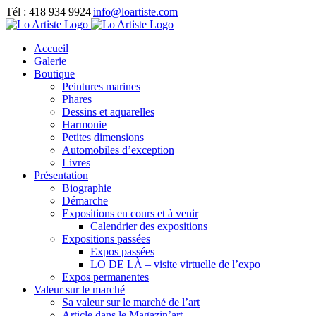
Passer
Tél : 418 934 9924
|
info@loartiste.com
au
Facebook
Instagram
Email
Pinterest
YouTube
contenu
Accueil
Galerie
Boutique
Peintures marines
Phares
Dessins et aquarelles
Harmonie
Petites dimensions
Automobiles d’exception
Livres
Présentation
Biographie
Démarche
Expositions en cours et à venir
Calendrier des expositions
Expositions passées
Expos passées
LO DE LÀ – visite virtuelle de l’expo
Expos permanentes
Valeur sur le marché
Sa valeur sur le marché de l’art
Article dans le Magazin’art