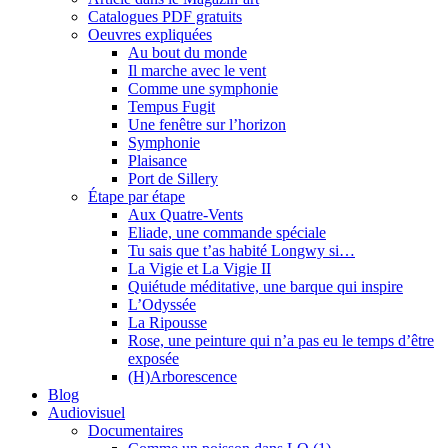
Catalogues PDF gratuits
Oeuvres expliquées
Au bout du monde
Il marche avec le vent
Comme une symphonie
Tempus Fugit
Une fenêtre sur l’horizon
Symphonie
Plaisance
Port de Sillery
Étape par étape
Aux Quatre-Vents
Eliade, une commande spéciale
Tu sais que t’as habité Longwy si…
La Vigie et La Vigie II
Quiétude méditative, une barque qui inspire
L’Odyssée
La Ripousse
Rose, une peinture qui n’a pas eu le temps d’être
exposée
(H)Arborescence
Blog
Audiovisuel
Documentaires