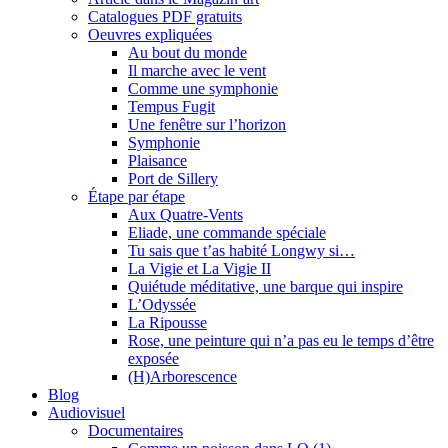
Catalogues PDF gratuits
Oeuvres expliquées
Au bout du monde
Il marche avec le vent
Comme une symphonie
Tempus Fugit
Une fenêtre sur l’horizon
Symphonie
Plaisance
Port de Sillery
Étape par étape
Aux Quatre-Vents
Eliade, une commande spéciale
Tu sais que t’as habité Longwy si…
La Vigie et La Vigie II
Quiétude méditative, une barque qui inspire
L’Odyssée
La Ripousse
Rose, une peinture qui n’a pas eu le temps d’être
exposée
(H)Arborescence
Blog
Audiovisuel
Documentaires