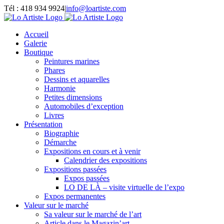
Passer
Tél : 418 934 9924
|
info@loartiste.com
au
Facebook
Instagram
Email
Pinterest
YouTube
contenu
Accueil
Galerie
Boutique
Peintures marines
Phares
Dessins et aquarelles
Harmonie
Petites dimensions
Automobiles d’exception
Livres
Présentation
Biographie
Démarche
Expositions en cours et à venir
Calendrier des expositions
Expositions passées
Expos passées
LO DE LÀ – visite virtuelle de l’expo
Expos permanentes
Valeur sur le marché
Sa valeur sur le marché de l’art
Article dans le Magazin’art