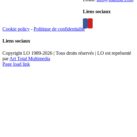
Liens sociaux
Cookie policy
-
Politique de confidentialité
Liens sociaux
Copyright LO 1989-2026 | Tous droits réservés | LO est représenté
par
Art Total Multimedia
Facebook
Instagram
Email
Pinterest
YouTube
Page load link
Aller
en
haut