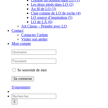
Comme un poisson dans LO (1)
Les deux pieds dans LO (2)
Au fil de LO (3)
Clair comme de LO de roche (4)
LO source d’inspiration (5)
LO de LÀ (6)
Art Classe – Peindre avec LO
Contact
Contacter l’artiste
Visiter son atelier
Mon compte
Se souvenir de moi
S'enregistrer
Rechercher: