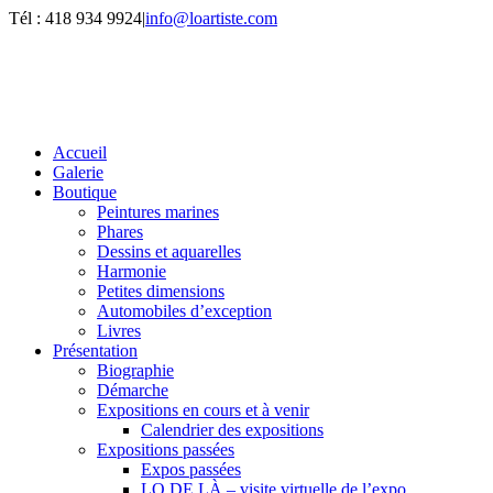
Passer
Tél : 418 934 9924
|
info@loartiste.com
au
Facebook
Instagram
Email
Pinterest
YouTube
contenu
Accueil
Galerie
Boutique
Peintures marines
Phares
Dessins et aquarelles
Harmonie
Petites dimensions
Automobiles d’exception
Livres
Présentation
Biographie
Démarche
Expositions en cours et à venir
Calendrier des expositions
Expositions passées
Expos passées
LO DE LÀ – visite virtuelle de l’expo