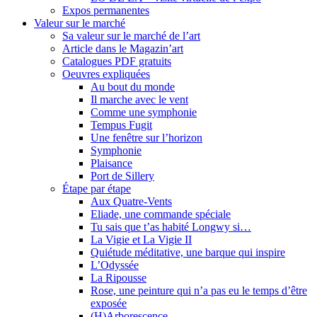
Expos permanentes
Valeur sur le marché
Sa valeur sur le marché de l’art
Article dans le Magazin’art
Catalogues PDF gratuits
Oeuvres expliquées
Au bout du monde
Il marche avec le vent
Comme une symphonie
Tempus Fugit
Une fenêtre sur l’horizon
Symphonie
Plaisance
Port de Sillery
Étape par étape
Aux Quatre-Vents
Eliade, une commande spéciale
Tu sais que t’as habité Longwy si…
La Vigie et La Vigie II
Quiétude méditative, une barque qui inspire
L’Odyssée
La Ripousse
Rose, une peinture qui n’a pas eu le temps d’être
exposée
(H)Arborescence