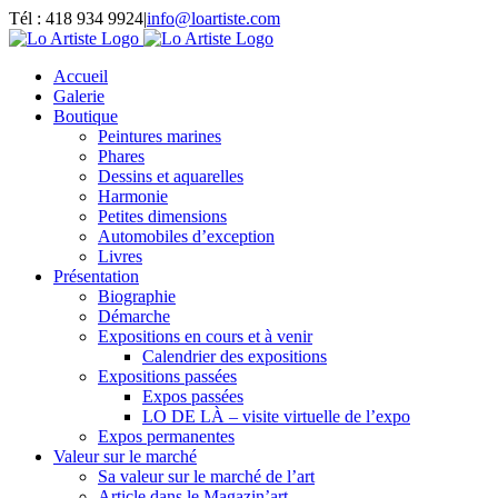
Passer
Tél : 418 934 9924
|
info@loartiste.com
au
Facebook
Instagram
Email
Pinterest
YouTube
contenu
Accueil
Galerie
Boutique
Peintures marines
Phares
Dessins et aquarelles
Harmonie
Petites dimensions
Automobiles d’exception
Livres
Présentation
Biographie
Démarche
Expositions en cours et à venir
Calendrier des expositions
Expositions passées
Expos passées
LO DE LÀ – visite virtuelle de l’expo
Expos permanentes
Valeur sur le marché
Sa valeur sur le marché de l’art
Article dans le Magazin’art