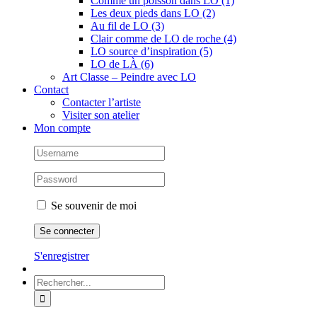
Comme un poisson dans LO (1)
Les deux pieds dans LO (2)
Au fil de LO (3)
Clair comme de LO de roche (4)
LO source d’inspiration (5)
LO de LÀ (6)
Art Classe – Peindre avec LO
Contact
Contacter l’artiste
Visiter son atelier
Mon compte
Se souvenir de moi
S'enregistrer
Rechercher: