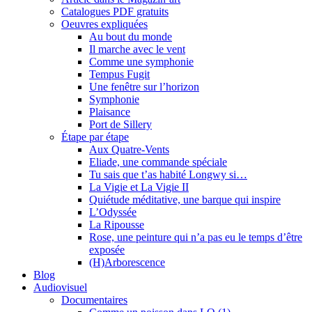
Catalogues PDF gratuits
Oeuvres expliquées
Au bout du monde
Il marche avec le vent
Comme une symphonie
Tempus Fugit
Une fenêtre sur l’horizon
Symphonie
Plaisance
Port de Sillery
Étape par étape
Aux Quatre-Vents
Eliade, une commande spéciale
Tu sais que t’as habité Longwy si…
La Vigie et La Vigie II
Quiétude méditative, une barque qui inspire
L’Odyssée
La Ripousse
Rose, une peinture qui n’a pas eu le temps d’être
exposée
(H)Arborescence
Blog
Audiovisuel
Documentaires