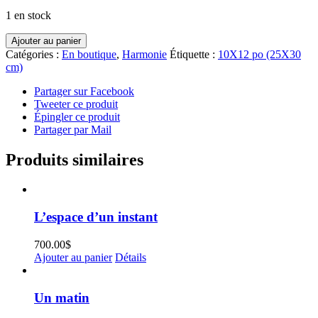
1 en stock
quantité
Ajouter au panier
de
Catégories :
En boutique
,
Harmonie
Étiquette :
10X12 po (25X30
Harmonie
cm)
7
Partager sur Facebook
Tweeter ce produit
Épingler ce produit
Partager par Mail
Produits similaires
L’espace d’un instant
700.00
$
Ajouter au panier
Détails
Un matin