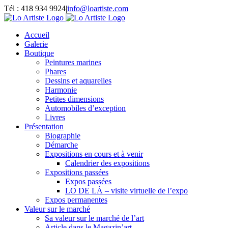
Passer
Tél : 418 934 9924
|
info@loartiste.com
au
Facebook
Instagram
Email
Pinterest
YouTube
contenu
Accueil
Galerie
Boutique
Peintures marines
Phares
Dessins et aquarelles
Harmonie
Petites dimensions
Automobiles d’exception
Livres
Présentation
Biographie
Démarche
Expositions en cours et à venir
Calendrier des expositions
Expositions passées
Expos passées
LO DE LÀ – visite virtuelle de l’expo
Expos permanentes
Valeur sur le marché
Sa valeur sur le marché de l’art
Article dans le Magazin’art