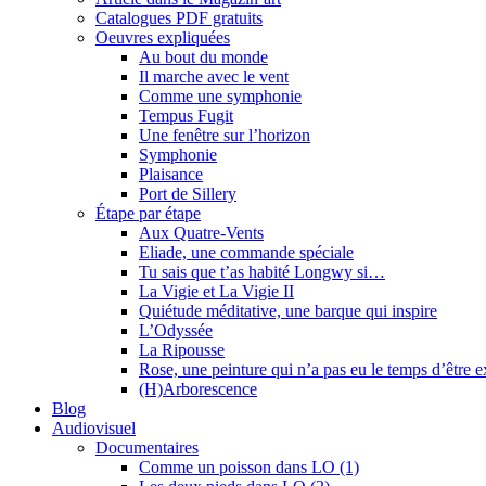
Catalogues PDF gratuits
Oeuvres expliquées
Au bout du monde
Il marche avec le vent
Comme une symphonie
Tempus Fugit
Une fenêtre sur l’horizon
Symphonie
Plaisance
Port de Sillery
Étape par étape
Aux Quatre-Vents
Eliade, une commande spéciale
Tu sais que t’as habité Longwy si…
La Vigie et La Vigie II
Quiétude méditative, une barque qui inspire
L’Odyssée
La Ripousse
Rose, une peinture qui n’a pas eu le temps d’être 
(H)Arborescence
Blog
Audiovisuel
Documentaires
Comme un poisson dans LO (1)