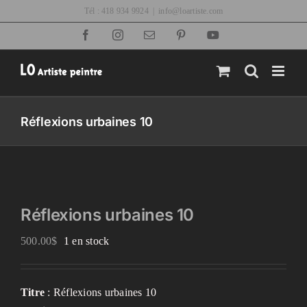
Passer
Tél : 418 934 9924
|
info@loartiste.com
au
Facebook
Instagram
Email
Pinterest
YouTube
contenu
Réflexions urbaines 10
Réflexions urbaines 10
500.00
$
1 en stock
Titre
: Réflexions urbaines 10