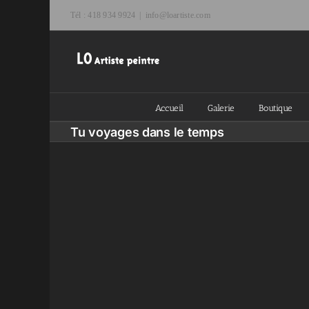
Passer
Tél : 418 934 9924
|
info@loartiste.com
au
contenu
Accueil
Galerie
Boutique
Tu voyages dans le temps