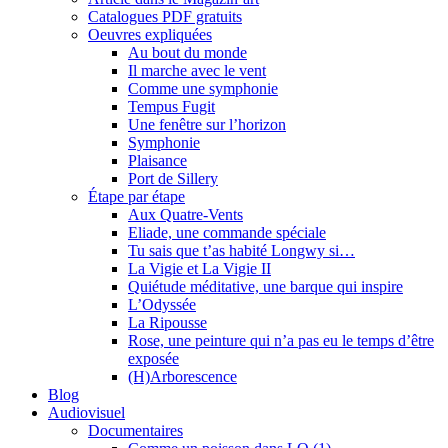
Catalogues PDF gratuits
Oeuvres expliquées
Au bout du monde
Il marche avec le vent
Comme une symphonie
Tempus Fugit
Une fenêtre sur l’horizon
Symphonie
Plaisance
Port de Sillery
Étape par étape
Aux Quatre-Vents
Eliade, une commande spéciale
Tu sais que t’as habité Longwy si…
La Vigie et La Vigie II
Quiétude méditative, une barque qui inspire
L’Odyssée
La Ripousse
Rose, une peinture qui n’a pas eu le temps d’être
exposée
(H)Arborescence
Blog
Audiovisuel
Documentaires