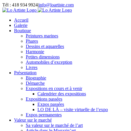
Passer
Tél : 418 934 9924
|
info@loartiste.com
au
Facebook
Instagram
Email
Pinterest
YouTube
contenu
Accueil
Galerie
Boutique
Peintures marines
Phares
Dessins et aquarelles
Harmonie
Petites dimensions
Automobiles d’exception
Livres
Présentation
Biographie
Démarche
Expositions en cours et à venir
Calendrier des expositions
Expositions passées
Expos passées
LO DE LÀ – visite virtuelle de l’expo
Expos permanentes
Valeur sur le marché
Sa valeur sur le marché de l’art
Article dans le Magazin’art