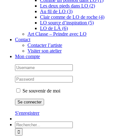
Comme un poisson dans LO (1)
Les deux pieds dans LO (2)
Au fil de LO (3)
Clair comme de LO de roche (4)
LO source d’inspiration (5)
LO de LÀ (6)
Art Classe – Peindre avec LO
Contact
Contacter l’artiste
Visiter son atelier
Mon compte
Se souvenir de moi
S'enregistrer
Rechercher: