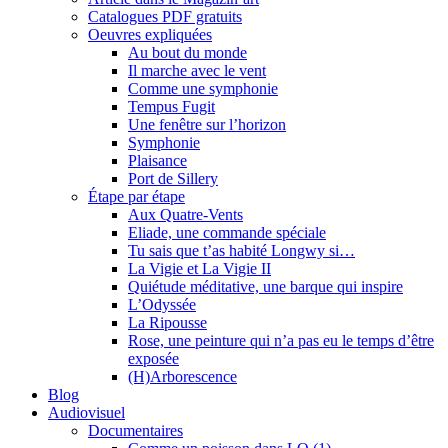
Catalogues PDF gratuits
Oeuvres expliquées
Au bout du monde
Il marche avec le vent
Comme une symphonie
Tempus Fugit
Une fenêtre sur l’horizon
Symphonie
Plaisance
Port de Sillery
Étape par étape
Aux Quatre-Vents
Eliade, une commande spéciale
Tu sais que t’as habité Longwy si…
La Vigie et La Vigie II
Quiétude méditative, une barque qui inspire
L’Odyssée
La Ripousse
Rose, une peinture qui n’a pas eu le temps d’être
exposée
(H)Arborescence
Blog
Audiovisuel
Documentaires