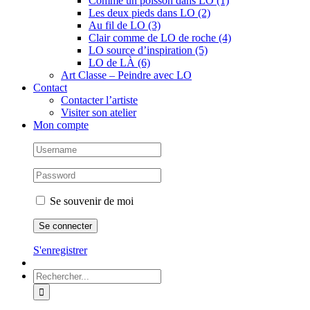
Comme un poisson dans LO (1)
Les deux pieds dans LO (2)
Au fil de LO (3)
Clair comme de LO de roche (4)
LO source d’inspiration (5)
LO de LÀ (6)
Art Classe – Peindre avec LO
Contact
Contacter l’artiste
Visiter son atelier
Mon compte
Se souvenir de moi
S'enregistrer
Rechercher: