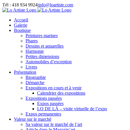
Passer
Tél : 418 934 9924
|
info@loartiste.com
au
Facebook
Instagram
Email
Pinterest
YouTube
contenu
Accueil
Galerie
Boutique
Peintures marines
Phares
Dessins et aquarelles
Harmonie
Petites dimensions
Automobiles d’exception
Livres
Présentation
Biographie
Démarche
Expositions en cours et à venir
Calendrier des expositions
Expositions passées
Expos passées
LO DE LÀ – visite virtuelle de l’expo
Expos permanentes
Valeur sur le marché
Sa valeur sur le marché de l’art
Article dans le Magazin’art