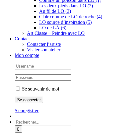
Comme un poisson dans LO (1)
Les deux pieds dans LO (2)
Au fil de LO (3)
Clair comme de LO de roche (4)
LO source d’inspiration (5)
LO de LÀ (6)
Art Classe – Peindre avec LO
Contact
Contacter l’artiste
Visiter son atelier
Mon compte
Se souvenir de moi
S'enregistrer
Rechercher: