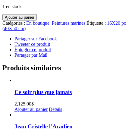
1 en stock
quantité
Ajouter au panier
de
Catégories :
En boutique
,
Peintures marines
Étiquette :
16X20 po
Improvisation
(40X50 cm)
Partager sur Facebook
Tweeter ce produit
Épingler ce produit
Partager par Mail
Produits similaires
Ce soir plus que jamais
2,125.00
$
Ajouter au panier
Détails
Jean Cristelle l’Acadien