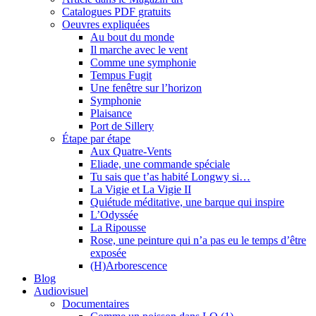
Catalogues PDF gratuits
Oeuvres expliquées
Au bout du monde
Il marche avec le vent
Comme une symphonie
Tempus Fugit
Une fenêtre sur l’horizon
Symphonie
Plaisance
Port de Sillery
Étape par étape
Aux Quatre-Vents
Eliade, une commande spéciale
Tu sais que t’as habité Longwy si…
La Vigie et La Vigie II
Quiétude méditative, une barque qui inspire
L’Odyssée
La Ripousse
Rose, une peinture qui n’a pas eu le temps d’être
exposée
(H)Arborescence
Blog
Audiovisuel
Documentaires