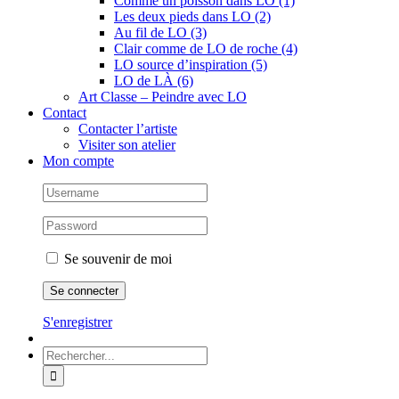
Comme un poisson dans LO (1)
Les deux pieds dans LO (2)
Au fil de LO (3)
Clair comme de LO de roche (4)
LO source d’inspiration (5)
LO de LÀ (6)
Art Classe – Peindre avec LO
Contact
Contacter l’artiste
Visiter son atelier
Mon compte
Se souvenir de moi
S'enregistrer
Rechercher: