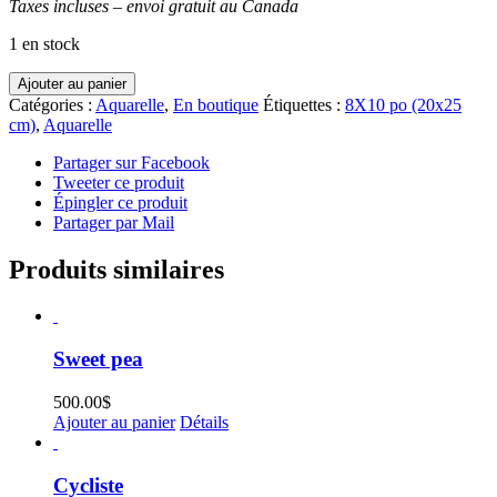
Taxes incluses – envoi gratuit au Canada
1 en stock
quantité
Ajouter au panier
de
Catégories :
Aquarelle
,
En boutique
Étiquettes :
8X10 po (20x25
Réflexions
cm)
,
Aquarelle
urbaines
12
Partager sur Facebook
Tweeter ce produit
Épingler ce produit
Partager par Mail
Produits similaires
Sweet pea
500.00
$
Ajouter au panier
Détails
Cycliste