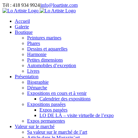
Passer
Tél : 418 934 9924
|
info@loartiste.com
au
Facebook
Instagram
Email
Pinterest
YouTube
contenu
Accueil
Galerie
Boutique
Peintures marines
Phares
Dessins et aquarelles
Harmonie
Petites dimensions
Automobiles d’exception
Livres
Présentation
Biographie
Démarche
Expositions en cours et à venir
Calendrier des expositions
Expositions passées
Expos passées
LO DE LÀ – visite virtuelle de l’expo
Expos permanentes
Valeur sur le marché
Sa valeur sur le marché de l’art
Article dans le Magazin’art