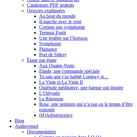
Catalogues PDF gratuits
Oeuvres expliquées
Au bout du monde
Il marche avec le vent
Comme une symphonie
Tempus Fugit
Une fenêtre sur l’horizon
Symphonie
Plaisance
Port de Sillery
Étape par étape
Aux Quatre-Vents
Eliade, une commande spéciale
Tu sais que t’as habité Longwy si…
La Vigie et La Vigie II
Quiétude méditative, une barque qui inspire
L’Odyssée
La Ripousse
Rose, une peinture qui n’a pas eu le temps d’être
exposée
(H)Arborescence
Blog
Audiovisuel
Documentaires