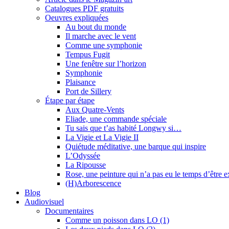
Catalogues PDF gratuits
Oeuvres expliquées
Au bout du monde
Il marche avec le vent
Comme une symphonie
Tempus Fugit
Une fenêtre sur l’horizon
Symphonie
Plaisance
Port de Sillery
Étape par étape
Aux Quatre-Vents
Eliade, une commande spéciale
Tu sais que t’as habité Longwy si…
La Vigie et La Vigie II
Quiétude méditative, une barque qui inspire
L’Odyssée
La Ripousse
Rose, une peinture qui n’a pas eu le temps d’être 
(H)Arborescence
Blog
Audiovisuel
Documentaires
Comme un poisson dans LO (1)