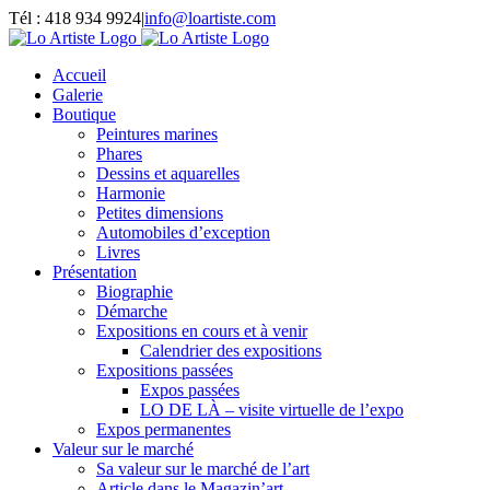
Passer
Tél : 418 934 9924
|
info@loartiste.com
au
Facebook
Instagram
Email
Pinterest
YouTube
contenu
Accueil
Galerie
Boutique
Peintures marines
Phares
Dessins et aquarelles
Harmonie
Petites dimensions
Automobiles d’exception
Livres
Présentation
Biographie
Démarche
Expositions en cours et à venir
Calendrier des expositions
Expositions passées
Expos passées
LO DE LÀ – visite virtuelle de l’expo
Expos permanentes
Valeur sur le marché
Sa valeur sur le marché de l’art
Article dans le Magazin’art