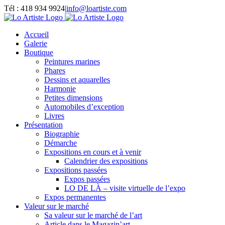
Passer
Tél : 418 934 9924
|
info@loartiste.com
au
Facebook
Instagram
Email
Pinterest
YouTube
contenu
Accueil
Galerie
Boutique
Peintures marines
Phares
Dessins et aquarelles
Harmonie
Petites dimensions
Automobiles d’exception
Livres
Présentation
Biographie
Démarche
Expositions en cours et à venir
Calendrier des expositions
Expositions passées
Expos passées
LO DE LÀ – visite virtuelle de l’expo
Expos permanentes
Valeur sur le marché
Sa valeur sur le marché de l’art
Article dans le Magazin’art