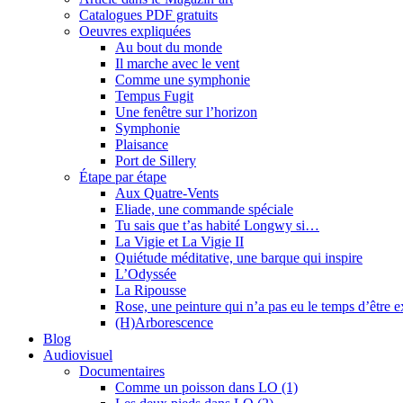
Catalogues PDF gratuits
Oeuvres expliquées
Au bout du monde
Il marche avec le vent
Comme une symphonie
Tempus Fugit
Une fenêtre sur l’horizon
Symphonie
Plaisance
Port de Sillery
Étape par étape
Aux Quatre-Vents
Eliade, une commande spéciale
Tu sais que t’as habité Longwy si…
La Vigie et La Vigie II
Quiétude méditative, une barque qui inspire
L’Odyssée
La Ripousse
Rose, une peinture qui n’a pas eu le temps d’être 
(H)Arborescence
Blog
Audiovisuel
Documentaires
Comme un poisson dans LO (1)