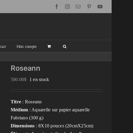
Facebook
Instagram
Email
Pinterest
YouTube
tact
Mon compte
Roseann
500.00
$
1 en stock
Titre
: Roseann
Médium
: Aquarelle sur papier aquarelle
Fabriano (300 g)
Dimensions
: 8X10 pouces (20cmX25cm)