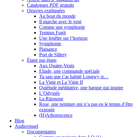
Catalogues PDF gratuits
Oeuvres expliquées
Au bout du monde
Il marche avec le vent
Comme une symphonie
Tempus Fugit
Une fenêtre sur l’horizon
Symphonie
Plaisance
Port de Sillery
Étape par étape
Aux Quatre-Vents
Eliade, une commande spéciale
Tu sais que t’as habité Longwy si…
La Vigie et La Vigie II
Quiétude méditative, une barque qui inspire
L’Odyssée
La Ripousse
Rose, une peinture qui n’a pas eu le temps d’être
exposée
(H)Arborescence
Blog
Audiovisuel
Documentaires