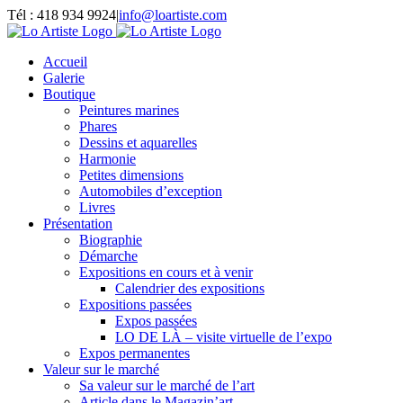
Passer
Tél : 418 934 9924
|
info@loartiste.com
au
Facebook
Instagram
Email
Pinterest
YouTube
contenu
Accueil
Galerie
Boutique
Peintures marines
Phares
Dessins et aquarelles
Harmonie
Petites dimensions
Automobiles d’exception
Livres
Présentation
Biographie
Démarche
Expositions en cours et à venir
Calendrier des expositions
Expositions passées
Expos passées
LO DE LÀ – visite virtuelle de l’expo
Expos permanentes
Valeur sur le marché
Sa valeur sur le marché de l’art
Article dans le Magazin’art