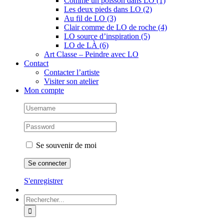
Comme un poisson dans LO (1)
Les deux pieds dans LO (2)
Au fil de LO (3)
Clair comme de LO de roche (4)
LO source d’inspiration (5)
LO de LÀ (6)
Art Classe – Peindre avec LO
Contact
Contacter l’artiste
Visiter son atelier
Mon compte
Se souvenir de moi
S'enregistrer
Rechercher: